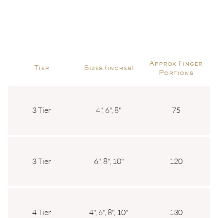
Approx Finger
Tier
Sizes (inches)
Portions
3 Tier
4", 6", 8"
75
3 Tier
6", 8", 10"
120
4 Tier
4", 6", 8", 10"
130